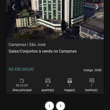
‹
›
Previous
Next
Campinas | São José
C
Salas/Conjuntos à venda no Campinas
S
c
R$ 450.000,00
R
Código. 2038
Código. 2038
30,13 m²
0
1
1
Área principal
quarto(s)
Vaga(s)
banho(s)
‹
›