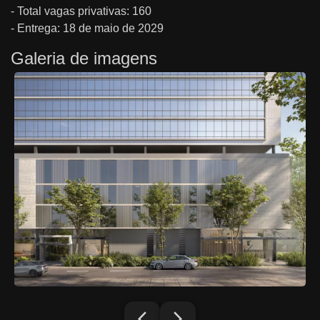
- Total vagas privativas: 160
- Entrega: 18 de maio de 2029
Galeria de imagens
arrow_back_ios_new
arrow_forward_ios