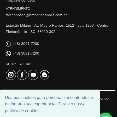
Trabalhe conosco
ATENDIMENTO
faleconosco@bmflorianopolis.com.br
Estação Milano - Av. Mauro Ramos, 1512 - sala 1203 - Centro,
Florianópolis - SC, 88020-302
(48) 3091-7200
(48) 3091-7200
REDES SOCIAIS
Usamos cookies para personalizar conteúdos e
© 2026 | BM Class Florianópolis | CRECI: 4919J | Desenvolvido
melhorar a sua experiência. Para ver nossa
por
Universal Software.
política de cookies
Clique aqui