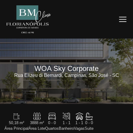
WOA Sky Corporate
Rua Elizeu di Bernardi, Campinas, São José - SC
50,18 m²
3888 m²
0 - 0
1 - 1
1 - 1
0 - 0
Área Principal
Área Lote
Quartos
Banheiro
Vagas
Suite