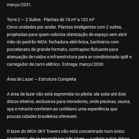
março/2031.
Torre 2 — 2 Suítes · Plantas de 74 m² a 102 m²
Cinco unidades por andar. Plantas inteligentes com 2 suítes,
projetadas para quem valoriza otimização de espaço sem abrir
mão do padrão WOA: fechadura eletrônica, banheiros com
porcelanato de grande formato, contrapiso flutuante para
atenuação de ruídos e infraestrutura para ar-condicionado split e
carregador de carro elétrico. Entrega: março/2030.
Área de Lazer — Estrutura Completa
A área de lazer não está espremida no pilotis: ela sobe até dois
áticos inteiros, exclusivos para moradores, onde piscinas, sauna,
spa e mirante conferem ao cotidiano uma experiência que
poucas cidades brasileiras oferecem.
O lazer do WOA SKY Towers não está concentrado num único
pavimento: ele se expande por três níveis — o pilotis e dois áticos