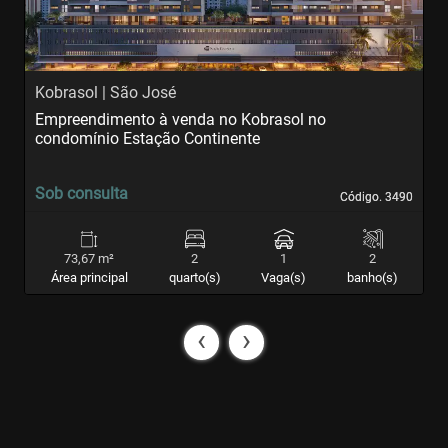
Kobrasol | São José
C
Empreendimento à venda no Kobrasol no
E
condomínio Estação Continente
c
Sob consulta
S
Código. 3490
Código. 3490
73,67 m²
2
1
2
Área principal
quarto(s)
Vaga(s)
banho(s)
‹
›