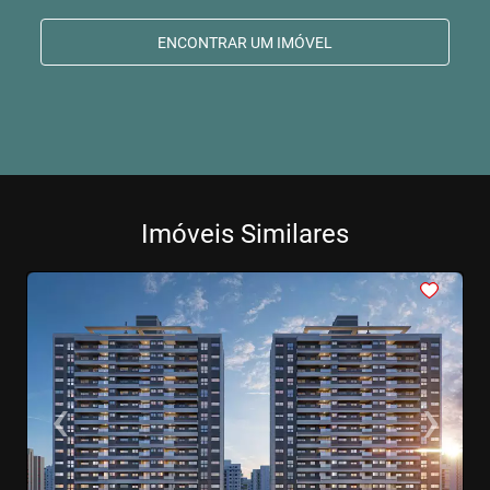
ENCONTRAR UM IMÓVEL
Imóveis Similares
<
<
<
<
<
‹
›
Previous
Next