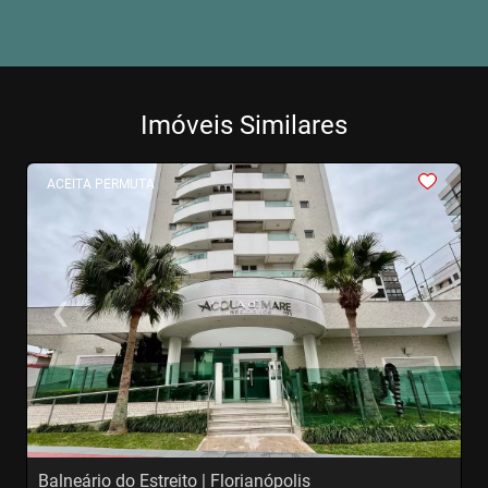
Imóveis Similares
<
<
<
<
<
ACEITA PERMUTA
‹
›
Previous
Next
Balneário do Estreito | Florianópolis
A