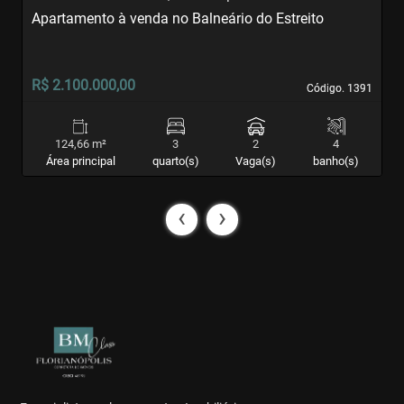
Apartamento à venda no Balneário do Estreito
A
S
R$ 2.100.000,00
R
Código. 1391
Código. 1391
124,66 m²
3
2
4
Área principal
quarto(s)
Vaga(s)
banho(s)
‹
›