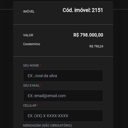
Cód. imóvel: 2151
IMÓVEL
R$ 798.000,00
VALOR
Condomínio
R$ 790,24
SEU NOME
*
SEU E-MAIL
*
CELULAR
*
MENSAGEM (NÃO OBRIGATÓRIO)