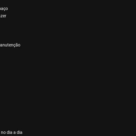
spaço
azer
 manutenção
 no dia a dia