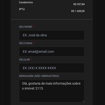
Condomínio
R$ 937,84
IPTU
R$ 1.600,00
SEU NOME
*
SEU E-MAIL
*
CELULAR
*
MENSAGEM (NÃO OBRIGATÓRIO)