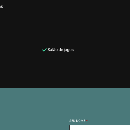
as
Salão de jogos
SEU NOME
*