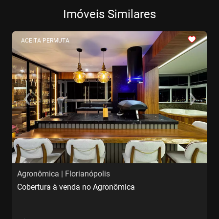
Imóveis Similares
<
<
<
<
<
ACEITA PERMUTA
‹
›
Previous
Next
Agronômica | Florianópolis
C
Cobertura à venda no Agronômica
C