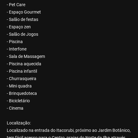
- Pet Care
- Espaço Gourmet
- Salão de festas
- Espaço zen
- Salão de Jogos
- Piscina
- Interfone
- Sala de Massagem
- Piscina aquecida
- Piscina infantil
- Churrasqueira
- Mini quadra
- Brinquedoteca
- Bicicletário
- Cinema
Localização:
Localizado na entrada do Itacorubi, próximo ao Jardim Botânico,
tem fácil acesso para o Centro, praias do Norte da Ilha através