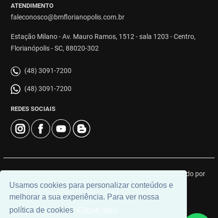
ATENDIMENTO
faleconosco@bmflorianopolis.com.br
Estação Milano - Av. Mauro Ramos, 1512 - sala 1203 - Centro,
Florianópolis - SC, 88020-302
(48) 3091-7200
(48) 3091-7200
REDES SOCIAIS
© 2026 | BM Class Florianópolis | CRECI: 4919J | Desenvolvido por
Usamos cookies para personalizar conteúdos e
Universal Software.
melhorar a sua experiência. Para ver nossa
política de cookies
Clique aqui