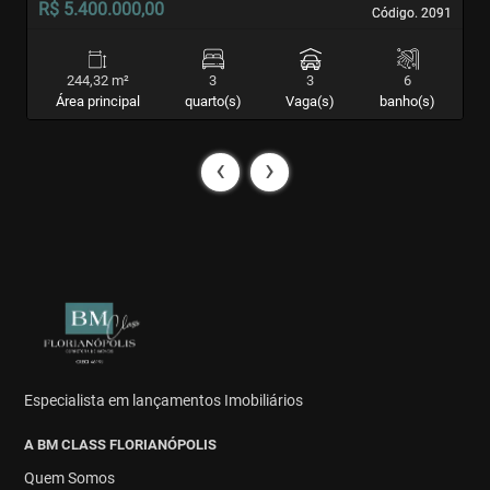
R$ 5.400.000,00
R
Código. 2091
Código. 2091
244,32 m²
3
3
6
Área principal
quarto(s)
Vaga(s)
banho(s)
‹
›
Especialista em lançamentos Imobiliários
A BM CLASS FLORIANÓPOLIS
Quem Somos