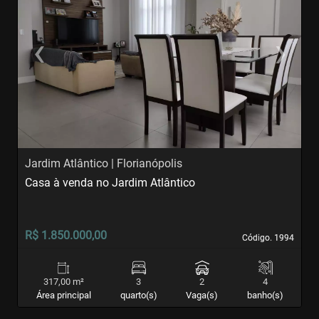
‹
›
Previous
Next
Jardim Atlântico | Florianópolis
J
Casa à venda no Jardim Atlântico
C
R$ 1.850.000,00
R
Código. 1994
Código. 1994
317,00 m²
3
2
4
Área principal
quarto(s)
Vaga(s)
banho(s)