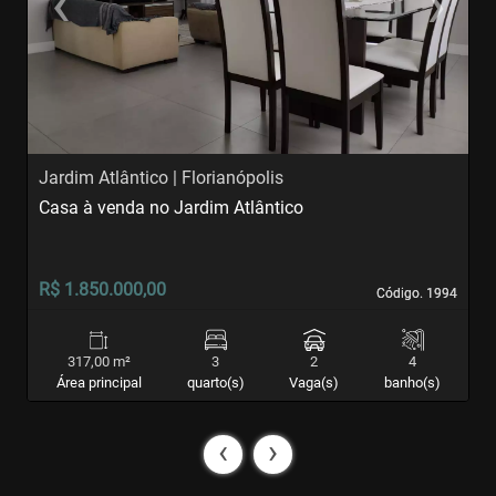
‹
›
Previous
Next
Jardim Atlântico | Florianópolis
J
Casa à venda no Jardim Atlântico
C
R$ 1.850.000,00
R
Código. 1994
Código. 1994
317,00 m²
3
2
4
Área principal
quarto(s)
Vaga(s)
banho(s)
‹
›