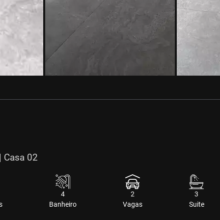
| Casa 02
4
2
3
s
Banheiro
Vagas
Suite