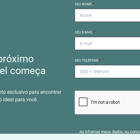
SEU NOME
*
SEU E-MAIL
*
próximo
SEU TELEFONE
*
el começa
to exclusivo para encontrar
o ideal para você.
Ao informar meus dados, eu conc
a
Política de Privacidade
.