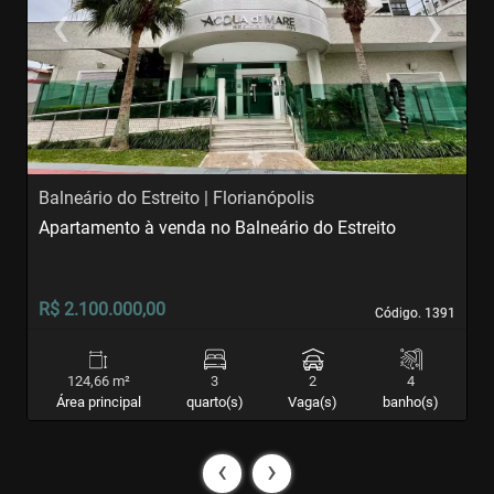
‹
›
Previous
Next
Balneário do Estreito | Florianópolis
A
Apartamento à venda no Balneário do Estreito
A
S
R$ 2.100.000,00
R
Código. 1391
Código. 1391
124,66 m²
3
2
4
Área principal
quarto(s)
Vaga(s)
banho(s)
‹
›