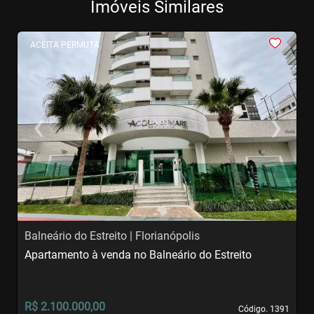
Imóveis Similares
<
<
<
<
<
ACEITA PERMUTA
‹
›
Previous
Next
Balneário do Estreito | Florianópolis
A
Apartamento à venda no Balneário do Estreito
A
S
R$ 2.100.000,00
R
Código. 1391
Código. 1391