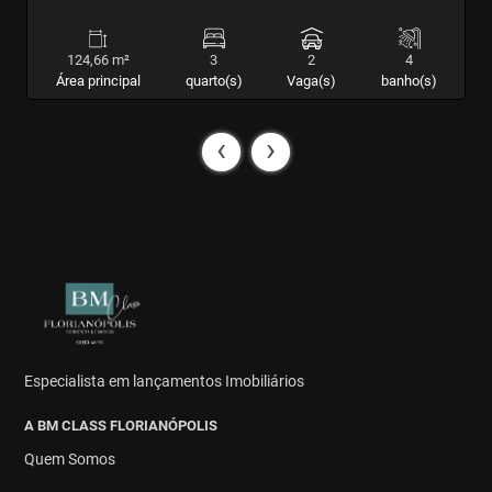
124,66 m²
3
2
4
Área principal
quarto(s)
Vaga(s)
banho(s)
‹
›
Especialista em lançamentos Imobiliários
A BM CLASS FLORIANÓPOLIS
Quem Somos