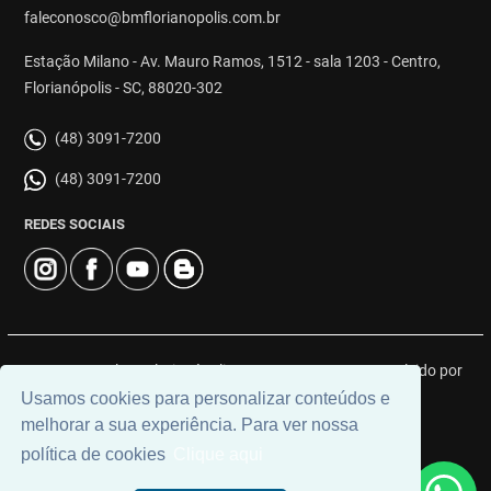
faleconosco@bmflorianopolis.com.br
Estação Milano - Av. Mauro Ramos, 1512 - sala 1203 - Centro,
Florianópolis - SC, 88020-302
(48) 3091-7200
(48) 3091-7200
REDES SOCIAIS
© 2026 | BM Class Florianópolis | CRECI: 4919J | Desenvolvido por
Universal Software.
Usamos cookies para personalizar conteúdos e
melhorar a sua experiência. Para ver nossa
política de cookies
Clique aqui