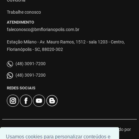
Trabalhe conosco
ATENDIMENTO
faleconosco@bmflorianopolis.com.br
Estação Milano - Av. Mauro Ramos, 1512 - sala 1203 - Centro,
Florianópolis - SC, 88020-302
(48) 3091-7200
(48) 3091-7200
REDES SOCIAIS
© 2026 | BM Class Florianópolis | CRECI: 4919J | Desenvolvido por
Usamos cookies para personalizar conteúdos e
Universal Software.