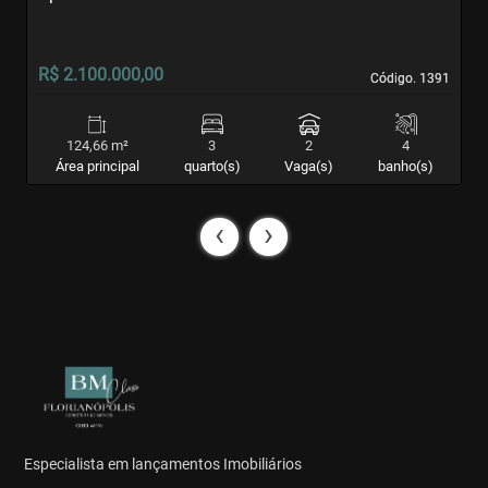
S
R$ 2.100.000,00
R
Código. 1391
Código. 1391
124,66 m²
3
2
4
Área principal
quarto(s)
Vaga(s)
banho(s)
‹
›
Especialista em lançamentos Imobiliários