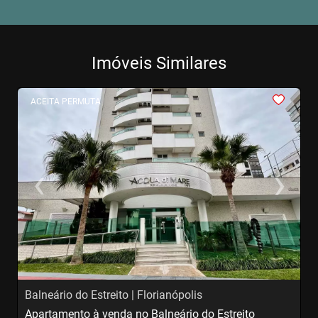
Imóveis Similares
<
<
<
<
<
ACEITA PERMUTA
‹
›
Previous
Next
Balneário do Estreito | Florianópolis
A
Apartamento à venda no Balneário do Estreito
A