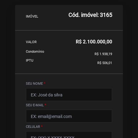
Cód. imóvel: 3165
IMÓVEL
R$ 2.100.000,00
VALOR
Condomínio
R$ 1.938,19
IPTU
R$ 506,01
SEU NOME
*
SEU E-MAIL
*
CELULAR
*