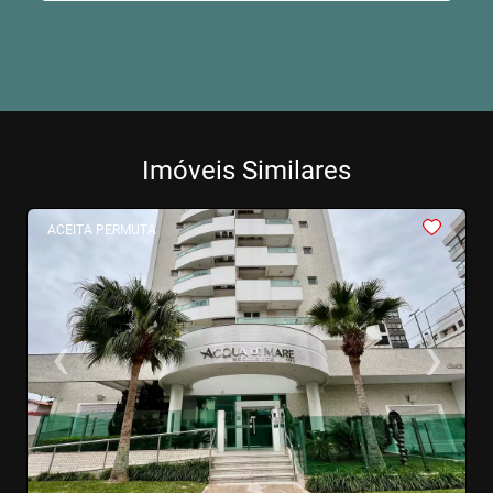
Imóveis Similares
<
<
<
<
<
ACEITA PERMUTA
‹
›
Previous
Next