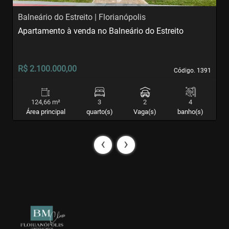
Balneário do Estreito | Florianópolis
A
Apartamento à venda no Balneário do Estreito
A
S
R$ 2.100.000,00
R
Código. 1391
Código. 1391
124,66 m²
3
2
4
Área principal
quarto(s)
Vaga(s)
banho(s)
‹
›