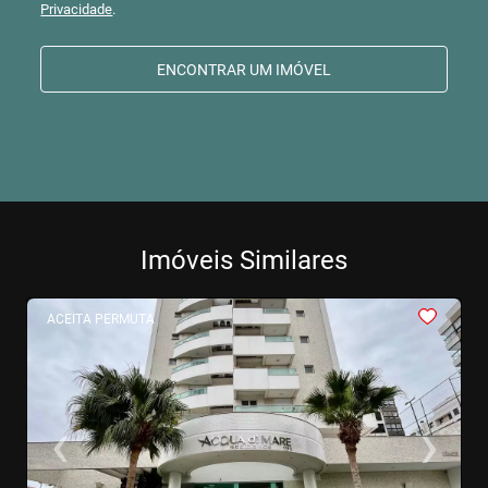
Privacidade
.
ENCONTRAR UM IMÓVEL
Imóveis Similares
<
<
<
<
<
ACEITA PERMUTA
‹
›
Previous
Next