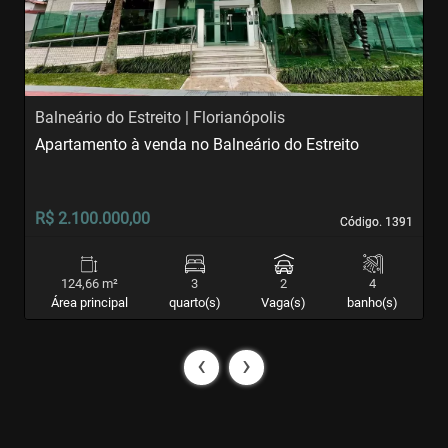
Balneário do Estreito | Florianópolis
A
Apartamento à venda no Balneário do Estreito
A
S
R$ 2.100.000,00
R
Código. 1391
Código. 1391
124,66 m²
3
2
4
Área principal
quarto(s)
Vaga(s)
banho(s)
‹
›