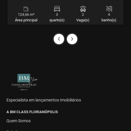
124,66 m²
3
2
4
Área principal
quarto(s)
Vaga(s)
banho(s)
‹
›
Especialista em lançamentos Imobiliários
A BM CLASS FLORIANÓPOLIS
Quem Somos