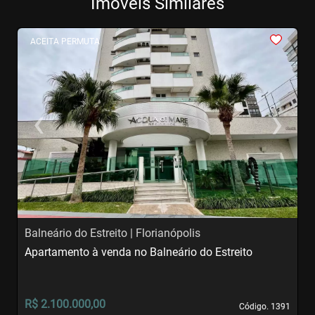
Imóveis Similares
<
<
<
<
<
ACEITA PERMUTA
‹
›
Previous
Next
Balneário do Estreito | Florianópolis
A
Apartamento à venda no Balneário do Estreito
A
S
R$ 2.100.000,00
R
Código. 1391
Código. 1391