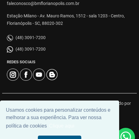
faleconosco@bmflorianopolis.com.br
Estação Milano - Av. Mauro Ramos, 1512 - sala 1203 - Centro,
Florianópolis - SC, 88020-302
(48) 3091-7200
(48) 3091-7200
REDES SOCIAIS
© 2026 | BM Class Florianópolis | CRECI: 4919J | Desenvolvido por
Usamos cookies para personalizar conteúdos e
Universal Software.
melhorar a sua experiência. Para ver nossa
política de cookies
Clique aqui