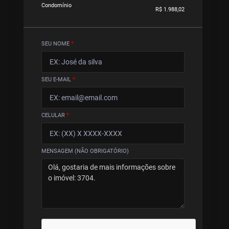
Condomínio
R$ 1.988,02
SEU NOME
*
SEU E-MAIL
*
CELULAR
*
MENSAGEM (NÃO OBRIGATÓRIO)