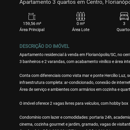
Apartamento 3 quartos em Centro, Florianópo
159,56 m²
0 m²
3
Área Principal
Área Lote
Quarto
DESCRIÇÃO DO IMÓVEL
Apartamento residencial à venda em Florianópolis/SC, no cent
3 banheiros e 2 varandas, com acabamento vinílico e área int
Conta com diferenciais como vista mar e ponte Hercílio Luz, s
infraestrutura completa: ar-condicionado, conexão de internet,
Área de serviço e ambientes com armários em cozinha e quart
O imóvel oferece 2 vagas livres para veículos, com hobby box
Condomínio com lazer e comodidades: portaria 24h, academia, 
cinema, cozinha gourmet e jardim, gramado, vagas de visitante