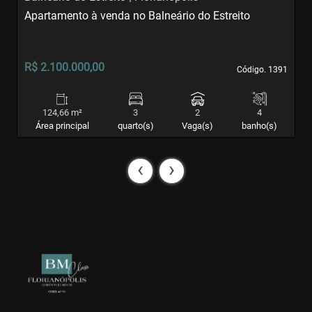
Apartamento à venda no Balneário do Estreito
A
S
R$ 2.100.000,00
R
Código. 1391
Código. 1391
124,66 m²
3
2
4
Área principal
quarto(s)
Vaga(s)
banho(s)
‹
›