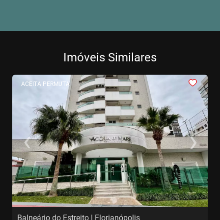
Imóveis Similares
<
<
<
<
<
ACEITA PERMUTA
‹
›
Previous
Next
Balneário do Estreito | Florianópolis
A