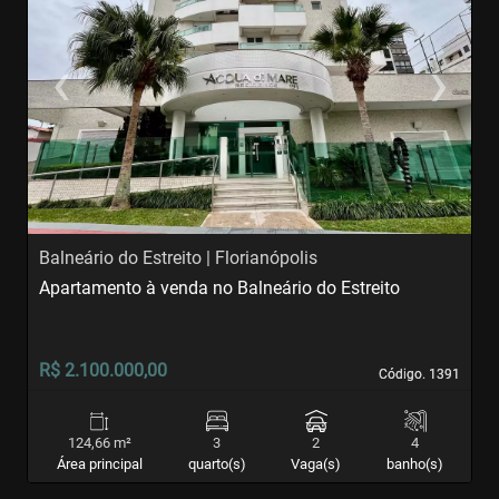
‹
›
Previous
Next
Balneário do Estreito | Florianópolis
A
Apartamento à venda no Balneário do Estreito
A
S
R$ 2.100.000,00
R
Código. 1391
Código. 1391
124,66 m²
3
2
4
Área principal
quarto(s)
Vaga(s)
banho(s)