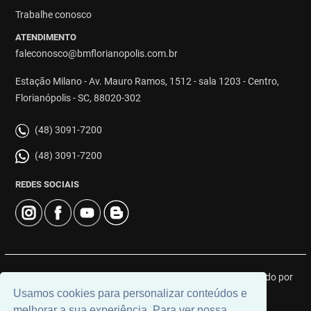
Trabalhe conosco
ATENDIMENTO
faleconosco@bmflorianopolis.com.br
Estação Milano - Av. Mauro Ramos, 1512 - sala 1203 - Centro,
Florianópolis - SC, 88020-302
(48) 3091-7200
(48) 3091-7200
REDES SOCIAIS
© 2026 | BM Class Florianópolis | CRECI: 4919J | Desenvolvido por
Usamos cookies para personalizar conteúdos e
Universal Software.
melhorar a sua experiência. Para ver nossa