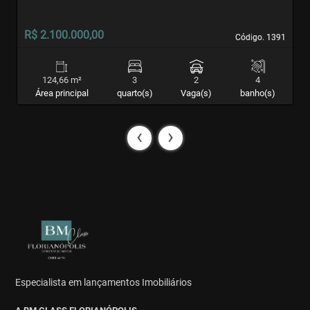
R$ 2.100.000,00
R
Código. 1391
Código. 1391
124,66 m²
3
2
4
Área principal
quarto(s)
Vaga(s)
banho(s)
‹
›
Especialista em lançamentos Imobiliários