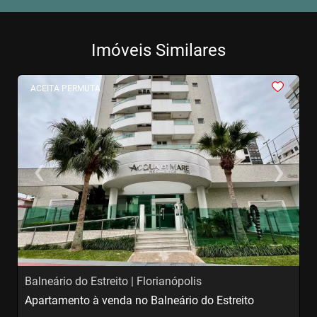
Imóveis Similares
<
<
<
<
<
ACEITA PERMUTA
‹
›
Previous
Next
Balneário do Estreito | Florianópolis
A
Apartamento à venda no Balneário do Estreito
A
S