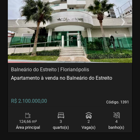
‹
›
Previous
Next
Balneário do Estreito | Florianópolis
A
Apartamento à venda no Balneário do Estreito
A
S
R$ 2.100.000,00
R
Código. 1391
Código. 1391
124,66 m²
3
2
4
Área principal
quarto(s)
Vaga(s)
banho(s)