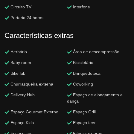
Circuito TV
Interfone
Portaria 24 horas
Características extras
Herbário
Área de descompressão
Baby room
Bicicletário
Bike lab
Brinquedoteca
Churrasqueira externa
Coworking
Delivery Hub
Espaço de alongamento e
dança
Espaço Gourmet Externo
Espaço Grill
Espaço Kids
Espaço teen
Espaço zen
Fitness externo