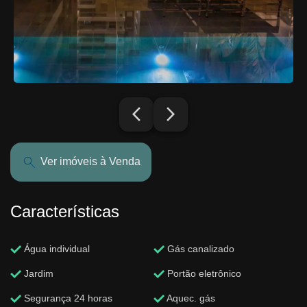
arrow_back_ios_new
arrow_forward_ios
Ver imóveis à Venda
Características
Água individual
Gás canalizado
Jardim
Portão eletrônico
Segurança 24 horas
Aquec. gás