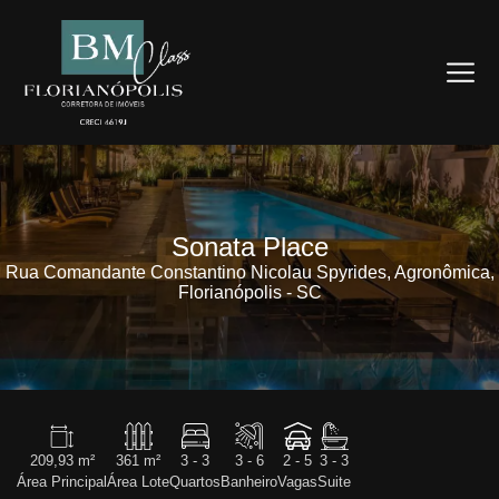
Sonata Place
Rua Comandante Constantino Nicolau Spyrides, Agronômica,
Florianópolis - SC
209,93 m²
361 m²
3 - 3
3 - 6
2 - 5
3 - 3
Área Principal
Área Lote
Quartos
Banheiro
Vagas
Suite