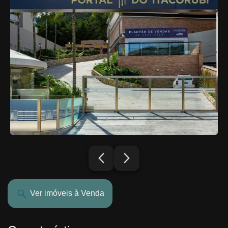
arrow_back_ios_new
arrow_forward_ios
Ver imóveis à Venda