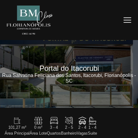
Portal do Itacorubi
Rua Salvatina Feliciana dos Santos, Itacorubi, Florianópolis -
SC
101,27 m²
0 m²
3 - 4
2 - 5
2 - 4
1 - 4
Área Principal
Área Lote
Quartos
Banheiro
Vagas
Suite