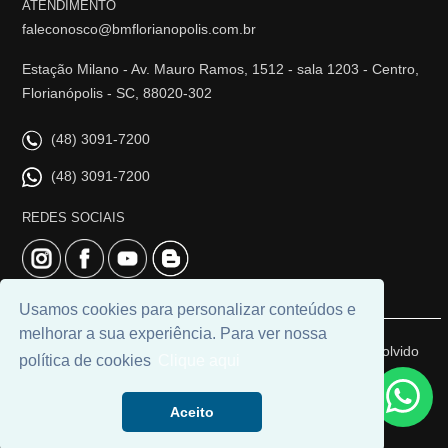
ATENDIMENTO
faleconosco@bmflorianopolis.com.br
Estação Milano - Av. Mauro Ramos, 1512 - sala 1203 - Centro,
Florianópolis - SC, 88020-302
(48) 3091-7200
(48) 3091-7200
REDES SOCIAIS
Usamos cookies para personalizar conteúdos e
melhorar a sua experiência. Para ver nossa
© 2026 | BM Class Florianópolis | CRECI: 4919J | Desenvolvido
política de cookies
Clique aqui
por
Universal Software.
Aceito