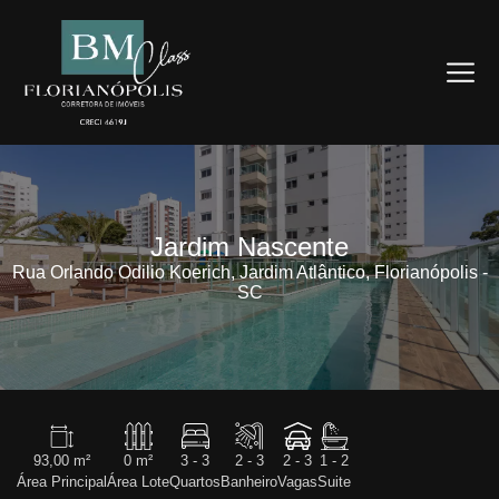
Jardim Nascente
Rua Orlando Odilio Koerich, Jardim Atlântico, Florianópolis -
SC
93,00 m²
0 m²
3 - 3
2 - 3
2 - 3
1 - 2
Área Principal
Área Lote
Quartos
Banheiro
Vagas
Suite