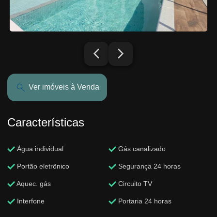
arrow_back_ios_new
arrow_forward_ios
Ver imóveis à Venda
Características
Água individual
Gás canalizado
Portão eletrônico
Segurança 24 horas
Aquec. gás
Circuito TV
Interfone
Portaria 24 horas