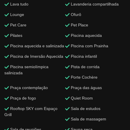
Lava tudo
Lavanderia compartilhada
Lounge
Ofurô
Pet Care
Pet Place
Pilates
Piscina aquecida
Piscina aquecida e salinizada
Piscina com Prainha
Piscina de Imersão Aquecida
Piscina infantil
Piscina semiolímpica
Pista de corrida
salinizada
Porte Cochère
Praça contemplação
Praça das águas
Praça de fogo
Quiet Room
Rooftop SKY com Espaço
Sala de estudos
Grill
Sala de massagem
Sala de reuniões
Sauna seca