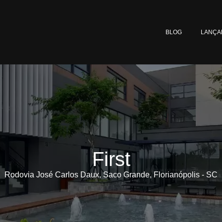
BLOG
LANÇA
First
Rodovia José Carlos Daux, Saco Grande, Florianópolis - SC