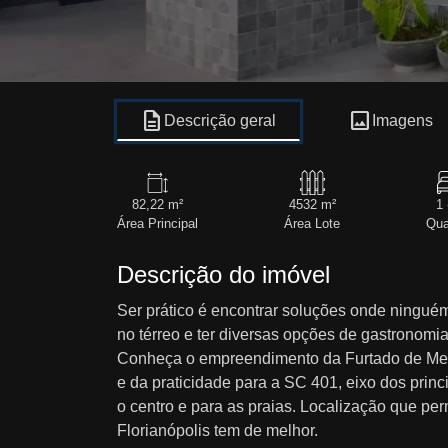
description
image
Descrição geral
Imagens
82,22 m²
4532 m²
1 
Área Principal
Área Lote
Qua
Descrição do imóvel
Ser prático é encontrar soluções onde ninguém
no térreo e ter diversas opções de gastronomia
Conheça o empreendimento da Furtado de Mend
e da praticidade para a SC 401, eixo dos princ
o centro e para as praias. Localização que per
Florianópolis tem de melhor.