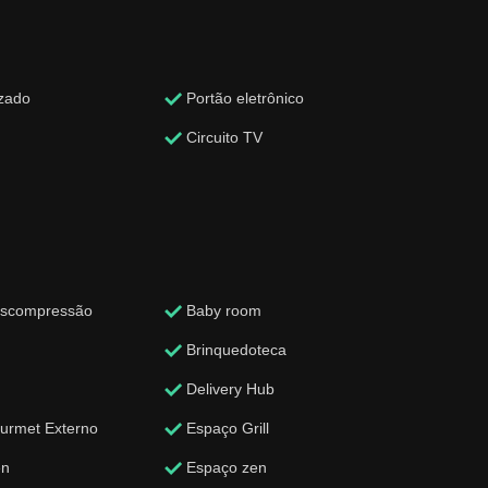
zado
Portão eletrônico
Circuito TV
escompressão
Baby room
Brinquedoteca
Delivery Hub
urmet Externo
Espaço Grill
en
Espaço zen