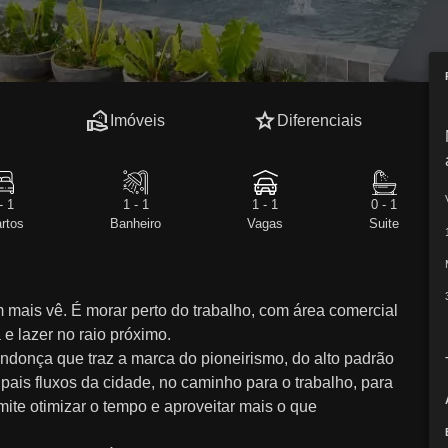
real_estate_agent
star
Imóveis
Diferenciais
- 1
1 - 1
1 - 1
0 - 1
rtos
Banheiro
Vagas
Suite
 mais vê. É morar perto do trabalho, com área comercial
 e lazer no raio próximo.
onça que traz a marca do pioneirismo, do alto padrão
ipais fluxos da cidade, no caminho para o trabalho, para
mite otimizar o tempo e aproveitar mais o que