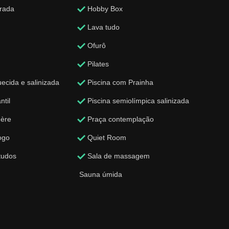
trada
Hobby Box
Lava tudo
Ofurô
Pilates
ecida e salinizada
Piscina com Prainha
ntil
Piscina semiolímpica salinizada
ère
Praça contemplação
ogo
Quiet Room
tudos
Sala de massagem
a
Sauna úmida