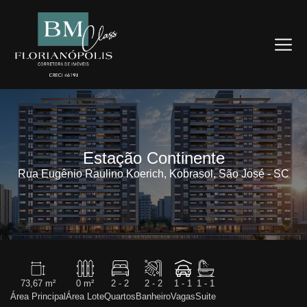
Estação Continente
Rua Eugênio Raulino Koerich, Kobrasol, São José - SC
73,67 m²
0 m²
2 - 2
2 - 2
1 - 1
1 - 1
Área Principal
Área Lote
Quartos
Banheiro
Vagas
Suite