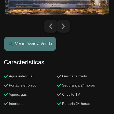
arrow_back_ios_new
arrow_forward_ios
Ver imóveis à Venda
Características
Água individual
Gás canalizado
Portão eletrônico
Segurança 24 horas
Aquec. gás
Circuito TV
Interfone
Portaria 24 horas